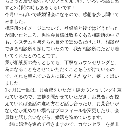
ちょっと居心地のいいカフェを見つけ、いろいろ話し出
すと2時間の時もあるくらいです‼️
今月いっぱいで成婚退会になるので、感想を少し聞いて
みました。
相談所のイメージについて、登録前と後ではどうだった
か聞いたところ、男性会員様は数多くある相談所の中で
も、システムを与えられ自分で進めるだけより、相談が
できる相談所を探していたので、我が相談所にたどり着
いてくれたとのことです。
我が相談所の売りとしても、丁寧なカウンセリングと、
為になることをさせていただくことを心がけているの
で、それを望んでいる人に届いたんだなと、嬉しく思い
ました。
1ヶ月に一度は、月会費をいただく際カウンセリングも兼
ねているので、進捗を聞かせていただき、お見合いが控
えていれば会話の進め方など話し合ったり、お見合いが
なかなか組めない場合はプロフィールを変更したり、会
員様と話し合いながら、婚活を進めていきます。
一緒に婚活を進めて行きますので、カウンセラーを是非