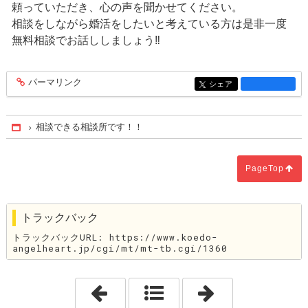
頼っていただき、心の声を聞かせてください。
相談をしながら婚活をしたいと考えている方は是非一度
無料相談でお話ししましょう‼️
パーマリンク
entry1373
シェア
entry1373
相談できる相談所です！！
Home
PageTop
トラックバック
トラックバックURL: https://www.koedo-
angelheart.jp/cgi/mt/mt-tb.cgi/1360
「今の自分と向き合う！」
「結婚相談所は結