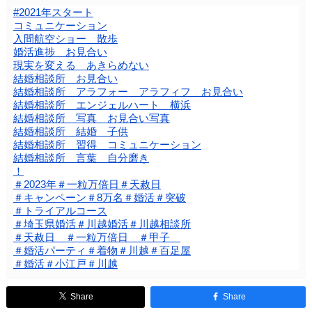
#2021年スタート
コミュニケーション
入間航空ショー 散歩
婚活進捗 お見合い
現実を変える あきらめない
結婚相談所 お見合い
結婚相談所 アラフォー アラフィフ お見合い
結婚相談所 エンジェルハート 横浜
結婚相談所 写真 お見合い写真
結婚相談所 結婚 子供
結婚相談所 習得 コミュニケーション
結婚相談所 言葉 自分磨き
！
＃2023年＃一粒万倍日＃天赦日
＃キャンペーン＃8万名＃婚活＃突破
＃トライアルコース
＃埼玉県婚活＃川越婚活＃川越相談所
＃天赦日 ＃一粒万倍日 ＃甲子
＃婚活パーティ＃着物＃川越＃百足屋
＃婚活＃小江戸＃川越
Share
Share