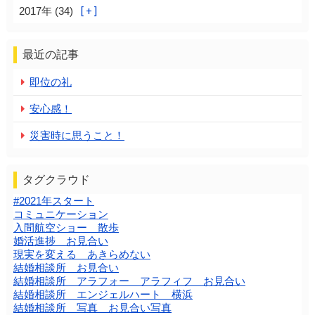
2017年 (34)
最近の記事
即位の礼
安心感！
災害時に思うこと！
タグクラウド
#2021年スタート
コミュニケーション
入間航空ショー 散歩
婚活進捗 お見合い
現実を変える あきらめない
結婚相談所 お見合い
結婚相談所 アラフォー アラフィフ お見合い
結婚相談所 エンジェルハート 横浜
結婚相談所 写真 お見合い写真