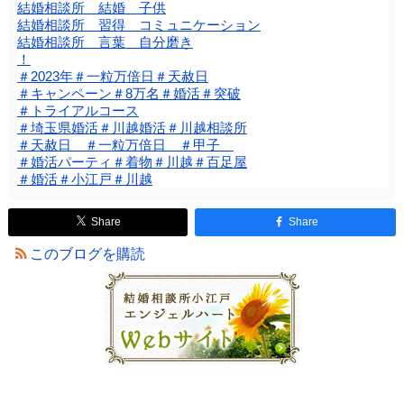
結婚相談所 結婚 子供
結婚相談所 習得 コミュニケーション
結婚相談所 言葉 自分磨き
！
＃2023年＃一粒万倍日＃天赦日
＃キャンペーン＃8万名＃婚活＃突破
＃トライアルコース
＃埼玉県婚活＃川越婚活＃川越相談所
＃天赦日 ＃一粒万倍日 ＃甲子
＃婚活パーティ＃着物＃川越＃百足屋
＃婚活＃小江戸＃川越
Share
Share
このブログを購読