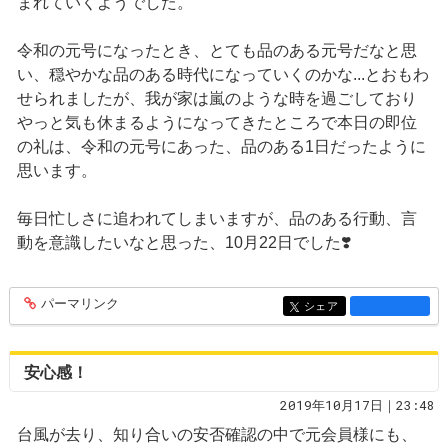
まれていくようでした。
令和の元号になったとき、とても品のある元号だなと思
い、穏やかな品のある時代になっていくのかな...とおもわ
せられましたが、我が家は嵐のような時を過ごしており
やっと気も休まるようになってきたところで本日の即位
の礼は、令和の元号にあった、品のある1日だったように
思います。
毎日忙しさに追われてしまいますが、品のある行動、言
動を意識したいなと思った、10月22日でした❣️
パーマリンク
entry1430
シェア
entry1430
安心感！
2019年10月17日｜23:48
台風が去り、知り合いの安否確認の中で元会員様にも、