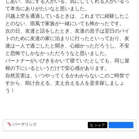
しあい、気にする人がいる、気にしてくれる人がいるっ
て本当にありがたいなと思いました。
川越上空を通過しているときは、これまでに経験したこ
とのない、雨風で家族が一緒にいても怖かったです。
次の日、友達と話をしたとき、友達の息子は翌日のバイ
トのために友達の家に泊まりに行ったといっており、友
達は一人で過ごしたと聞き、心細かっただろうし、不安
と恐怖でしかなかっただろうなと思いました。
パートナーがいびきをかいて寝ていたとしても、同じ屋
根の下にいるというだけで安心感があります。
自然災害は、いつやってくるかわからないこのご時世で
すから、助け合える、支え合える人を是非探しましょ
う！
パーマリンク
entry1428
シェア
entry1428