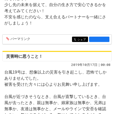
少し先の未来を据えて、自分の生き方で安心できるかを
考えてみてください！
不安を感じたのなら、支え合えるパートナーを一緒にさ
がしましょう！
パーマリンク
entry1429
シェア
entry1429
災害時に思うこと！
2019年10月17日｜00:08
台風19号は、想像以上の災害を引き起こし、恐怖でしか
ありませんでした。
被害を受けた方々には心よりお見舞い申し上げます。
台風が近づきそうなとき、台風が直撃しているとき、台
風が去ったとき、親は無事か、娘家族は無事か、兄弟は
無事か、友達は無事かと、メールやラインで安否を確認