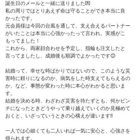
誕生日のメールと一緒に送りました💌
私の周りではとりあえず命は守ることができ本当に良
かったです。
元会員様は今回の台風を通して、支え合えるパートナー
がいたことは本当に心強かったって言われ、実感がこ
もってました！
これから、両家顔合わせを予定し、指輪も注文したと
言ってましたし、成婚後も順調でよかったです😊
結婚って、幸せな時ばかりではないので、このような災
害時に頼りになるのか、病気をした時支えてもらえるの
か、など、事態が変わった時に本心がわかると思いま
す。
結婚を決める時、わざわざ災害を待たずとも、何かピン
チになったときどうやって乗り越えていくのか見極めて
おくと、いざっていうときの心構えが違います‼️
一人では心細くても二人いれば一気に安心と、心強さを
得られます。