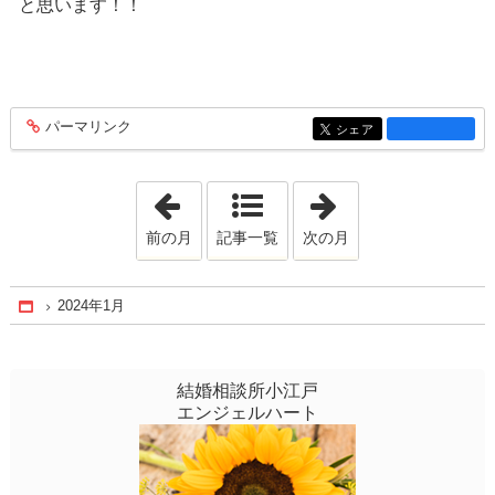
と思います！！
パーマリンク
entry1496
シェア
entry1496
「2023年5月」
「2024年3月」
前の月
記事一覧
次の月
2024年1月
Home
結婚相談所小江戸
エンジェルハート