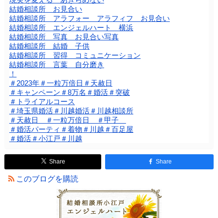
結婚相談所 お見合い
結婚相談所 アラフォー アラフィフ お見合い
結婚相談所 エンジェルハート 横浜
結婚相談所 写真 お見合い写真
結婚相談所 結婚 子供
結婚相談所 習得 コミュニケーション
結婚相談所 言葉 自分磨き
！
＃2023年＃一粒万倍日＃天赦日
＃キャンペーン＃8万名＃婚活＃突破
＃トライアルコース
＃埼玉県婚活＃川越婚活＃川越相談所
＃天赦日 ＃一粒万倍日 ＃甲子
＃婚活パーティ＃着物＃川越＃百足屋
＃婚活＃小江戸＃川越
Share
Share
このブログを購読