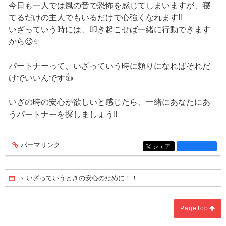
今日も一人では風の音で恐怖を感じてしまいますが、寝
てるだけの主人でもいるだけで心強くなれます‼️
いざっていう時には、叩き起こせば一緒に行動できます
から😉✨
パートナーって、いざっていう時に頼りになればそれだ
けでいいんです👍
いざの時の安心が欲しいと感じたら、一緒にあなたにあ
うパートナーを探しましょう‼️
パーマリンク
entry1370
シェア
entry1370
いざっていうときの安心のために！！
Home
PageTop