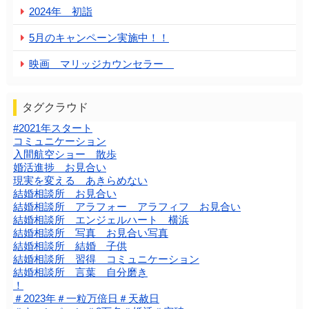
2024年 初詣
5月のキャンペーン実施中！！
映画 マリッジカウンセラー
タグクラウド
#2021年スタート
コミュニケーション
入間航空ショー 散歩
婚活進捗 お見合い
現実を変える あきらめない
結婚相談所 お見合い
結婚相談所 アラフォー アラフィフ お見合い
結婚相談所 エンジェルハート 横浜
結婚相談所 写真 お見合い写真
結婚相談所 結婚 子供
結婚相談所 習得 コミュニケーション
結婚相談所 言葉 自分磨き
！
＃2023年＃一粒万倍日＃天赦日