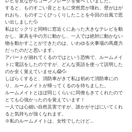
レビを見ながらコーンフレークを食べていました。
すると、ものすごい音とともに突然窓が壊れ、壁がはが
れおち、ものすごくびっくりしたことを今回の台風で思
い出しました💦
私はビックリと同時に窓近くにあった大きなテレビを動
かし、家具を中の方に動かし、一人では絶対に動かない
物を動かすことができたのは、いわゆる火事場の馬鹿力
だったのだと思います。
アパートが崩れてくるのではという恐怖で、ルームメイ
トに電話をしたのですが、どんな英語を使って説明した
のか全く覚えていません😱💦
しばらくすると、消防車がきて私は初めて消防車にの
り、ルームメイトが帰ってくるのを待ちました。
ルームメイトとほぼ同じくらいに同僚もきてくれたので
とても心強かったのを覚えています！
一人では心細い自然災害ですが、誰かがそばにいてくれ
ると気持ちが強くなれます。
※私のルームメイトは、女性でしたけど...