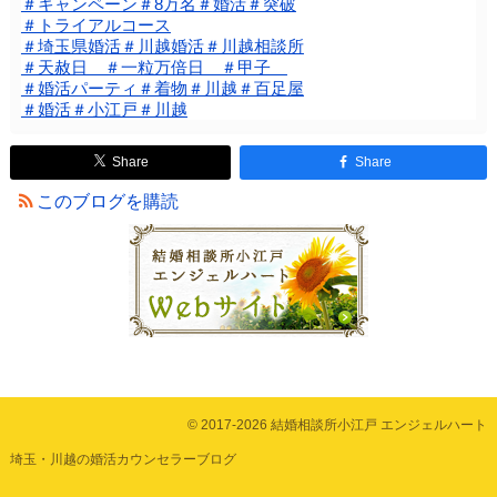
＃キャンペーン＃8万名＃婚活＃突破
＃トライアルコース
＃埼玉県婚活＃川越婚活＃川越相談所
＃天赦日 ＃一粒万倍日 ＃甲子
＃婚活パーティ＃着物＃川越＃百足屋
＃婚活＃小江戸＃川越
Share
Share
このブログを購読
© 2017-2026 結婚相談所小江戸 エンジェルハート
埼玉・川越の婚活カウンセラーブログ