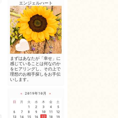
エンジェルハート
まずはあなたが「幸せ」に
感じていることは何なのか
をヒアリングし、その上で
理想のお相手探しをお手伝
いします。
«
2019年10月
»
日
月
火
水
木
金
土
1
2
3
4
5
6
7
8
9
10
11
12
13
14
15
16
17
18
19