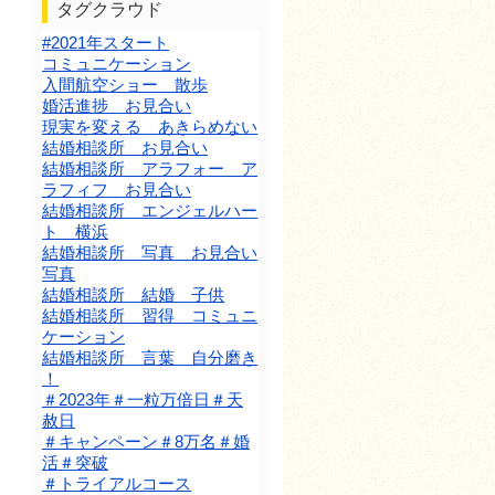
タグクラウド
#2021年スタート
コミュニケーション
入間航空ショー 散歩
婚活進捗 お見合い
現実を変える あきらめない
結婚相談所 お見合い
結婚相談所 アラフォー ア
ラフィフ お見合い
結婚相談所 エンジェルハー
ト 横浜
結婚相談所 写真 お見合い
写真
結婚相談所 結婚 子供
結婚相談所 習得 コミュニ
ケーション
結婚相談所 言葉 自分磨き
！
＃2023年＃一粒万倍日＃天
赦日
＃キャンペーン＃8万名＃婚
活＃突破
＃トライアルコース