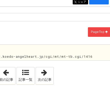
シェア
entry1429
PageTop
koedo-angelheart.jp/cgi/mt/mt-tb.cgi/1416
「災害時に思うこと！」
「即位の礼」
前の記事
記事一覧
次の記事