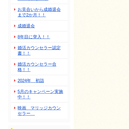
お見合いから成婚退会
まで2か月！！
成婚退会
8年目に突入！！
婚活カウンセラー認定
書！！
婚活カウンセラー合
格！！
2024年 初詣
5月のキャンペーン実施
中！！
映画 マリッジカウン
セラー