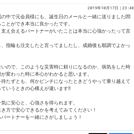
2019年10月17日｜23:48
の中で元会員様にも、誕生日のメールと一緒に送りました💌
ることができ本当に良かったです。
、支え合えるパートナーがいたことは本当に心強かったって言
し、指輪も注文したと言ってましたし、成婚後も順調でよかっ
ないので、このような災害時に頼りになるのか、病気をした時
態が変わった時に本心がわかると思います。
を待たずとも、何かピンチになったときどうやって乗り越えて
ていうときの心構えが違います‼️
一気に安心と、心強さを得られます。
生き方で安心できるかを考えてみてください！
るパートナーを一緒にさがしましょう！