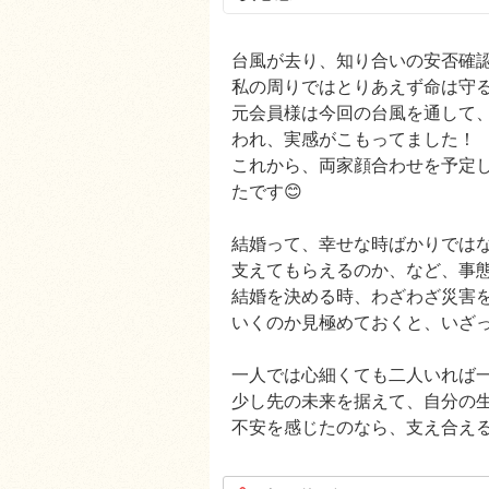
台風が去り、知り合いの安否確認
私の周りではとりあえず命は守
元会員様は今回の台風を通して
われ、実感がこもってました！
これから、両家顔合わせを予定
たです😊
結婚って、幸せな時ばかりでは
支えてもらえるのか、など、事
結婚を決める時、わざわざ災害
いくのか見極めておくと、いざっ
一人では心細くても二人いれば
少し先の未来を据えて、自分の
不安を感じたのなら、支え合え