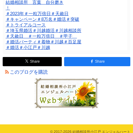
結婚相談所 言葉 自分磨き
！
＃2023年＃一粒万倍日＃天赦日
＃キャンペーン＃8万名＃婚活＃突破
＃トライアルコース
＃埼玉県婚活＃川越婚活＃川越相談所
＃天赦日 ＃一粒万倍日 ＃甲子
＃婚活パーティ＃着物＃川越＃百足屋
＃婚活＃小江戸＃川越
Share
Share
このブログを購読
© 2017-2026 結婚相談所小江戸 エンジェルハート