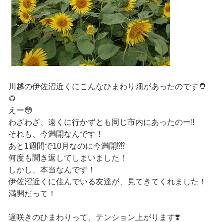
川越の伊佐沼近くにこんなひまわり畑があったのです🌻
🌻
えー😳
わざわざ、遠くに行かずとも同じ市内にあったのー‼️
それも、今満開なんです！
あと1週間で10月なのに今満開⁉️⁉️
何度も聞き返してしまいました！
しかし、本当なんです！
伊佐沼近くに住んでいる友達が、見てきてくれました！
満開だって！
遅咲きのひまわりって、テンション上がります❣️