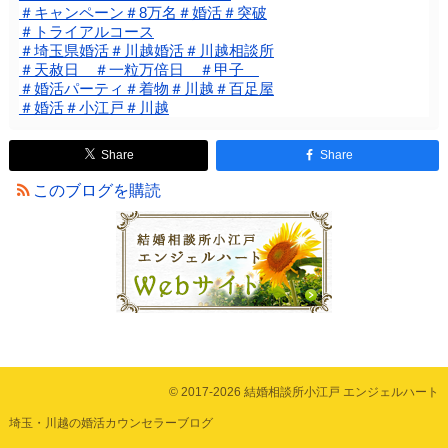
＃キャンペーン＃8万名＃婚活＃突破
＃トライアルコース
＃埼玉県婚活＃川越婚活＃川越相談所
＃天赦日 ＃一粒万倍日 ＃甲子
＃婚活パーティ＃着物＃川越＃百足屋
＃婚活＃小江戸＃川越
Share
Share
このブログを購読
© 2017-2026 結婚相談所小江戸 エンジェルハート
埼玉・川越の婚活カウンセラーブログ