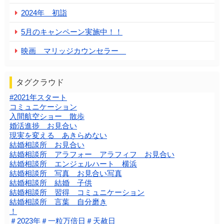
2024年 初詣
5月のキャンペーン実施中！！
映画 マリッジカウンセラー
タグクラウド
#2021年スタート
コミュニケーション
入間航空ショー 散歩
婚活進捗 お見合い
現実を変える あきらめない
結婚相談所 お見合い
結婚相談所 アラフォー アラフィフ お見合い
結婚相談所 エンジェルハート 横浜
結婚相談所 写真 お見合い写真
結婚相談所 結婚 子供
結婚相談所 習得 コミュニケーション
結婚相談所 言葉 自分磨き
！
＃2023年＃一粒万倍日＃天赦日