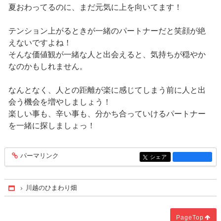
夏おわってるのに、まだ元気に上を向いてます！
テンション上がるときが一緒のパートナーだと笑顔が絶
えないですよね！
そんな価値観が一緒な人と出会えると、気持ちが穏やか
なのかもしれません。
なんとなく、人との距離が楽に感じてしまう前に人と出
会う機会を増やしましょう！
楽しい事も、辛い事も、分かち合っていけるパートナー
を一緒に探しましょっ！
パーマリンク
entry1460
シェア
entry1460
川越のひまわり畑
Home
PageTop