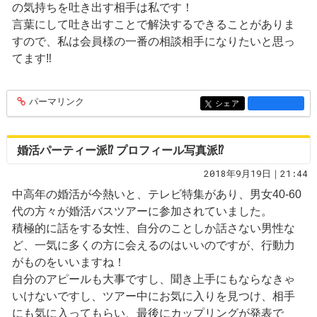
の気持ちを吐き出す相手は私です！
言葉にして吐き出すことで解決するできることがありま
すので、私は会員様の一番の相談相手になりたいと思っ
てます‼️
パーマリンク
entry1376
シェア
entry1376
婚活パーティー派⁉️ プロフィール写真派⁉️
2018年9月19日｜21:44
中高年の婚活が今熱いと、テレビ特集があり、男女40-60
代の方々が婚活バスツアーに参加されていました。
積極的に話をする女性、自分のことしか話さない男性な
ど、一気に多くの方に会えるのはいいのですが、行動力
がものをいいますね！
自分のアピールも大事ですし、聞き上手にもならなきゃ
いけないですし、ツアー中にお気に入りを見つけ、相手
にも気に入ってもらい、最後にカップリングが発表で