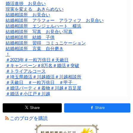
婚活進捗 お見合い
現実を変える あきらめない
結婚相談所 お見合い
結婚相談所 アラフォー アラフィフ お見合い
結婚相談所 エンジェルハート 横浜
結婚相談所 写真 お見合い写真
結婚相談所 結婚 子供
結婚相談所 習得 コミュニケーション
結婚相談所 言葉 自分磨き
！
＃2023年＃一粒万倍日＃天赦日
＃キャンペーン＃8万名＃婚活＃突破
＃トライアルコース
＃埼玉県婚活＃川越婚活＃川越相談所
＃天赦日 ＃一粒万倍日 ＃甲子
＃婚活パーティ＃着物＃川越＃百足屋
＃婚活＃小江戸＃川越
Share
Share
このブログを購読