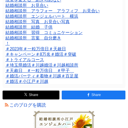
結婚相談所 お見合い
結婚相談所 アラフォー アラフィフ お見合い
結婚相談所 エンジェルハート 横浜
結婚相談所 写真 お見合い写真
結婚相談所 結婚 子供
結婚相談所 習得 コミュニケーション
結婚相談所 言葉 自分磨き
！
＃2023年＃一粒万倍日＃天赦日
＃キャンペーン＃8万名＃婚活＃突破
＃トライアルコース
＃埼玉県婚活＃川越婚活＃川越相談所
＃天赦日 ＃一粒万倍日 ＃甲子
＃婚活パーティ＃着物＃川越＃百足屋
＃婚活＃小江戸＃川越
Share
Share
このブログを購読