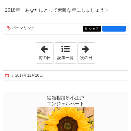
2018年、あなたにとって素敵な年にしましょう✨
パーマリンク
entry1310
シェア
entry1310
「2017年12月24日」
「2018年1月 6日
前の日
記事一覧
次の日
2017年12月28日
Home
結婚相談所小江戸
エンジェルハート