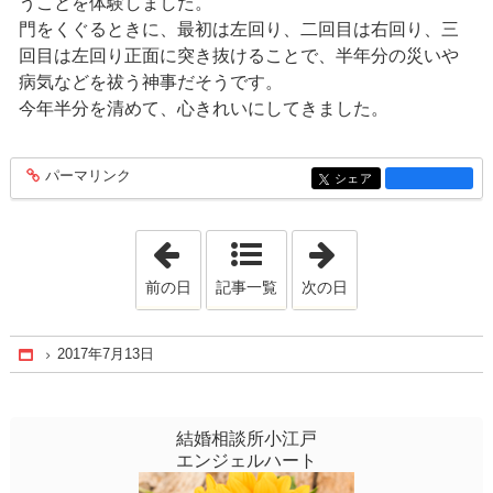
うことを体験しました。
門をくぐるときに、最初は左回り、二回目は右回り、三
回目は左回り正面に突き抜けることで、半年分の災いや
病気などを祓う神事だそうです。
今年半分を清めて、心きれいにしてきました。
パーマリンク
entry1275
シェア
entry1275
「2017年7月12日」
「2017年9月20日
前の日
記事一覧
次の日
2017年7月13日
Home
結婚相談所小江戸
エンジェルハート