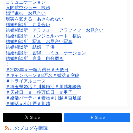
コミュニケーション
入間航空ショー 散歩
婚活進捗 お見合い
現実を変える あきらめない
結婚相談所 お見合い
結婚相談所 アラフォー アラフィフ お見合い
結婚相談所 エンジェルハート 横浜
結婚相談所 写真 お見合い写真
結婚相談所 結婚 子供
結婚相談所 習得 コミュニケーション
結婚相談所 言葉 自分磨き
！
＃2023年＃一粒万倍日＃天赦日
＃キャンペーン＃8万名＃婚活＃突破
＃トライアルコース
＃埼玉県婚活＃川越婚活＃川越相談所
＃天赦日 ＃一粒万倍日 ＃甲子
＃婚活パーティ＃着物＃川越＃百足屋
＃婚活＃小江戸＃川越
Share
Share
このブログを購読