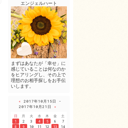
エンジェルハート
まずはあなたが「幸せ」に
感じていることは何なのか
をヒアリングし、その上で
理想のお相手探しをお手伝
いします。
«
2017年10月15日 -
2017年10月21日
»
日
月
火
水
木
金
土
1
2
3
4
5
6
7
8
9
10
11
12
13
14