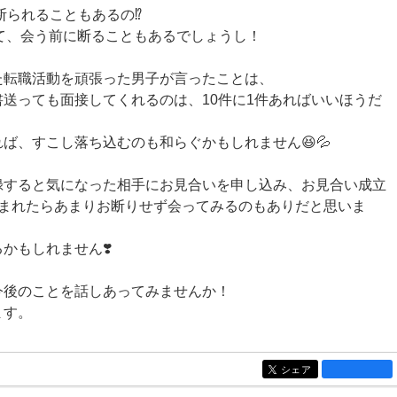
断られることもあるの⁉️
けて、会う前に断ることもあるでしょうし！
た転職活動を頑張った男子が言ったことは、
送っても面接してくれるのは、10件に1件あればいいほうだ
ば、すこし落ち込むのも和らぐかもしれません😆💦
録すると気になった相手にお見合いを申し込み、お見合い成立
込まれたらあまりお断りせず会ってみるのもありだと思いま
かもしれません❣️
今後のことを話しあってみませんか！
ます。
シェア
entry1289