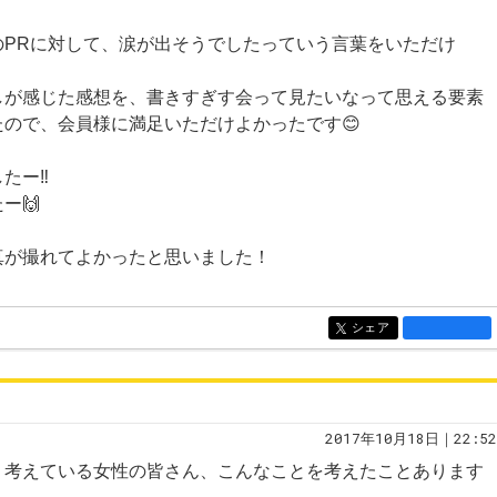
のPRに対して、涙が出そうでしたっていう言葉をいただけ
しが感じた感想を、書きすぎす会って見たいなって思える要素
ので、会員様に満足いただけよかったです😊
ー‼️
ー🙌
真が撮れてよかったと思いました！
シェア
entry1291
2017年10月18日｜22:52
、考えている女性の皆さん、こんなことを考えたことあります