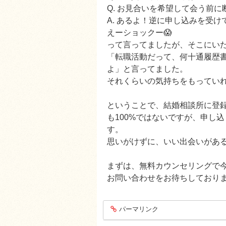
Q. お見合いを希望して会う前に
A. あるよ！逆に申し込みを受
えーショックー😱
って言ってましたが、そこにい
「転職活動だって、何十通履歴書
よ」と言ってました。
それくらいの気持ちをもっていれ
ということで、結婚相談所に登
も100%ではないですが、申し
す。
思いがけずに、いい出会いがある
まずは、無料カウンセリングで
お問い合わせをお待ちしており
パーマリンク
entry1289