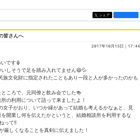
シェア
entry1290
の皆さんへ
2017年10月15日｜17:44
わいです🏮
いしそうで足を踏み入れてません😆💦
無形民族文化財に指定されたこともあり一段と人が多かったのかも
ところで、元同僚と飲み会でした🍻
談所の利用について語って来ましたよ！
手前の女子がおり、いつか縁があって結婚も考えるかなぁと、見
所を開業し何を伝えたかというと、結婚相談所を利用するな
って‼️
件が厳しくなることを真剣に伝えました！