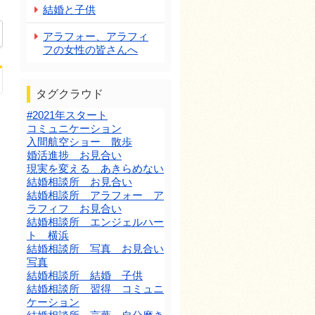
結婚と子供
アラフォー、アラフィ
フの女性の皆さんへ
タグクラウド
#2021年スタート
コミュニケーション
入間航空ショー 散歩
婚活進捗 お見合い
現実を変える あきらめない
結婚相談所 お見合い
結婚相談所 アラフォー ア
ラフィフ お見合い
結婚相談所 エンジェルハー
ト 横浜
結婚相談所 写真 お見合い
写真
結婚相談所 結婚 子供
結婚相談所 習得 コミュニ
ケーション