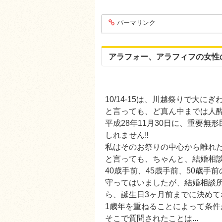
パーマリンク
entry1290
アラフォー、アラフィフの女性
10/14-15は、川越祭りで大にぎ
と言っても、ど真ん中までは人酔
平成28年11月30日に、重要
しれません‼️
私はそのお祭りの中心から離れた
と言っても、ちゃんと、結婚相
40歳手前、45歳手前、50歳
守ってはいましたが、結婚相談
ら、誕生日3ヶ月前までに決めてね
1歳年を重ねることによって条
そこで質問されたことは...