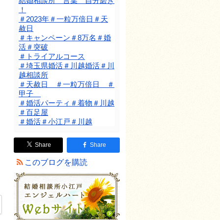
結婚相談所 言葉 自分磨き
！
＃2023年＃一粒万倍日＃天
赦日
＃キャンペーン＃8万名＃婚
活＃突破
＃トライアルコース
＃埼玉県婚活＃川越婚活＃川
越相談所
＃天赦日 ＃一粒万倍日 ＃
甲子
＃婚活パーティ＃着物＃川越
＃百足屋
＃婚活＃小江戸＃川越
Share
Share
このブログを購読